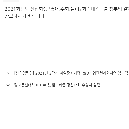
2021학년도 신입학생 『영어.수학.물리』 학력테스트를 첨부와 같
참고하시기 바랍니다
.
[산학협력단] 2021년 2학기 지역중소기업 R&D산업인턴지원사업 참가학
정보통신대학 ICT AI 및 알고리즘 경진대회 수상자 알림