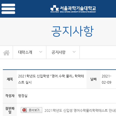
공지사항
대학소개
공지사항
2021학년도 신입학생 『영어.수학.물리』 학력테
2021-
제목
날짜
스트 실시
02-09
작성자
행정실
첨부파
2021학년도 신입생 영어수학물리학력테스트 안내문
일